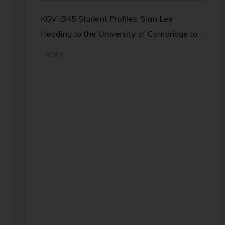
KGV IB45 Student Profiles: Sian Lee
Heading to the University of Cambridge to
study Psychological and Behavioural
了解更多
Sciences, Sian's favourite KGV memories
include winning the house cup and sharing
lunches at LRC1, all while keeping a
powerful reminder for everyone: always try
your best, because your best is always
enough.
#kgv_hk #esfschools #ib45
#studentsuccess #studentprofiles