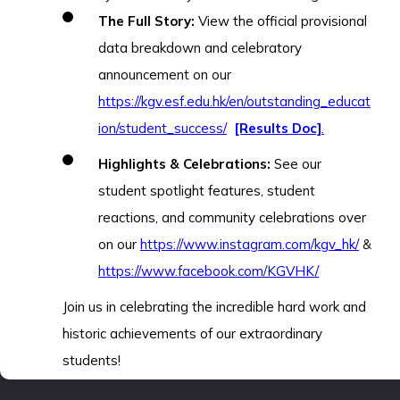
The Full Story:
View the official provisional
data breakdown and celebratory
announcement on our
https://kgv.esf.edu.hk/en/outstanding_educat
ion/student_success/
[Results Doc]
.
Highlights & Celebrations:
See our
student spotlight features, student
reactions, and community celebrations over
on our
https://www.instagram.com/kgv_hk/
&
https://www.facebook.com/KGVHK/
Join us in celebrating the incredible hard work and
historic achievements of our extraordinary
students!