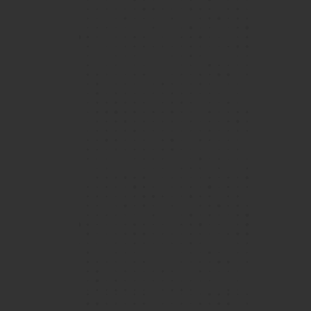
1 / 2
我會形容我在這所備受尊崇的學校渡過的時光，是
我的人生轉淚點，我在這裹得到許多支持和啟發。
我更能了解自己，包括我的學術能力、個人目標，
以及我在更廣泛社會中的角色，同時感受到我們社
群中無數教職員和學生的鼓舞與支持。
了解更多
Carina Greene - Year 13 學生