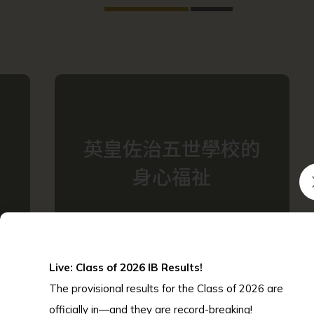
英皇佐治五世學校的
身心福祉
Live: Class of 2026 IB Results!
The provisional results for the Class of 2026 are
officially in—and they are record-breaking!