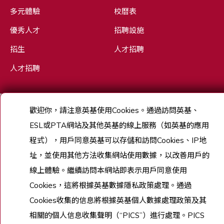
多元體驗
校曆表
優秀人才
招聘設施
招生
人才招聘
人才招聘
歡迎你，請注意英基使用
Cookies
。通過訪問英基、
Copyright © English Schools Foundation. Powered by
ANGLIA
.
網站地圖
ESL
或
PTA
網站及其他英基的線上服務（如英基的應用
程式），用戶同意英基可以存儲和訪問
Cookies
、
IP
地
址，並使用其他方法收集網站使用數據，以改善用戶的
線上體驗。繼續訪問本網站即表示用戶同意使用
Cookies
，這將根據英基數據隱私政策處理。通過
Cookies
收集的信息將根據英基個人數據處理政策及其
相關的個人信息收集聲明（
“PICS”
）進行處理。
PICS